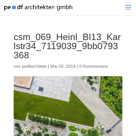
csm_069_Heinl_BI13_Kar
lstr34_7119039_9bb0793
368
von
pedfarchitekt
|
Mai 20, 2019
|
0 Kommentare